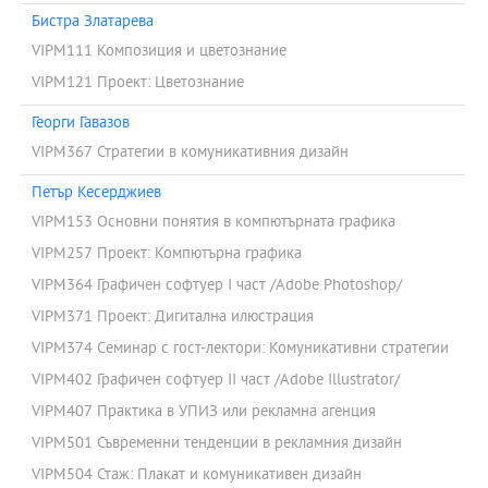
Бистра Златарева
VIPM111 Композиция и цветознание
VIPM121 Проект: Цветознание
Георги Гавазов
VIPM367 Стратегии в комуникативния дизайн
Петър Кесерджиев
VIPM153 Основни понятия в компютърната графика
VIPM257 Проект: Компютърна графика
VIPM364 Графичен софтуер I част /Adobe Photoshop/
VIPM371 Проект: Дигитална илюстрация
VIPM374 Семинар с гост-лектори: Комуникативни стратегии
VIPM402 Графичен софтуер II част /Adobe Illustrator/
VIPM407 Практика в УПИЗ или рекламна агенция
VIPM501 Съвременни тенденции в рекламния дизайн
VIPM504 Стаж: Плакат и комуникативен дизайн