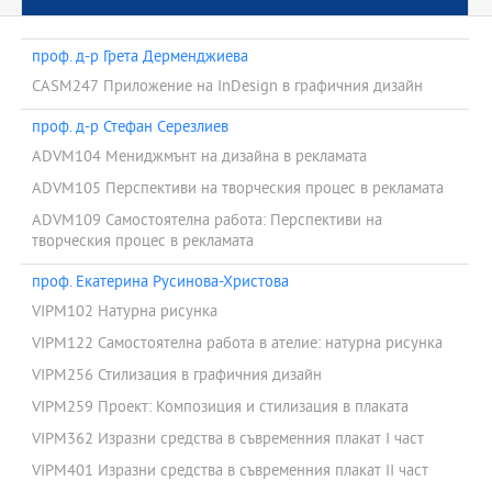
проф. д-р Грета Дерменджиева
CASM247 Приложение на InDesign в графичния дизайн
проф. д-р Стефан Серезлиев
ADVM104 Мениджмънт на дизайна в рекламата
ADVM105 Перспективи на творческия процес в рекламата
ADVM109 Самостоятелна работа: Перспективи на
творческия процес в рекламата
проф. Екатерина Русинова-Христова
VIPM102 Натурна рисунка
VIPM122 Самостоятелна работа в ателие: натурна рисунка
VIPM256 Стилизация в графичния дизайн
VIPM259 Проект: Композиция и стилизация в плаката
VIPM362 Изразни средства в съвременния плакат I част
VIPM401 Изразни средства в съвременния плакат II част