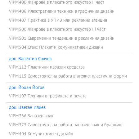
VIPM400 Жанрове в плакатното изкуство II част
VIPM406 Илюстративни техники в графичния дизайн
VIPM407 Практика в УПИЗ или рекламна агенция
VIPM500 Жанрове в плакатното изкуство III част
VIPM501 Съвременни тенденции в рекламния дизайн
VIPM504 Стаж: Плакат и комуникативен дизайн
доц. Валентин Савчев
VIPM112 Пластични изразни средства
VIPM115 Самостоятелна работа в ателие: пластични форми
доц. Йохан Йотов
VIPM107 Техники в графиката и печата
доц. Цветан Илиев
VIPM366 Запазен знак
VIPM373 Самостоятелна работа: запазен знак и брандинг
VIPM404 Комуникативен дизайн