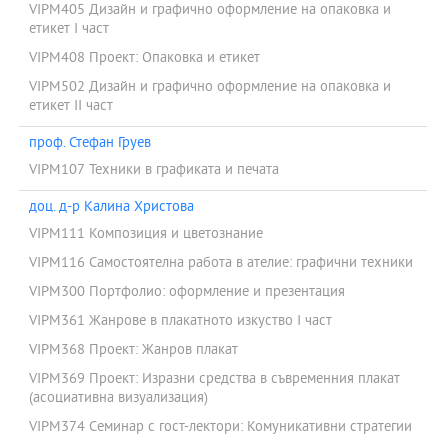
VIPM405 Дизайн и графично оформление на опаковка и
етикет I част
VIPM408 Проект: Опаковка и етикет
VIPM502 Дизайн и графично оформление на опаковка и
етикет II част
проф. Стефан Груев
VIPM107 Техники в графиката и печата
доц. д-р Калина Христова
VIPM111 Композиция и цветознание
VIPM116 Самостоятелна работа в ателие: графични техники
VIPM300 Портфолио: оформление и презентация
VIPM361 Жанрове в плакатното изкуство I част
VIPM368 Проект: Жанров плакат
VIPM369 Проект: Изразни средства в съвременния плакат
(асоциативна визуализация)
VIPM374 Семинар с гост-лектори: Комуникативни стратегии