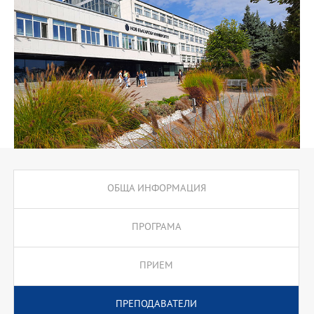
През трите семестъра на обучение в програмата се разглежда
жанровото многообразие на плакатното изкуство, както и
всички аспекти на съвременната приложната графика.
Посредством тематично разработени курсове, студентите се
обучават в идейното създаване и проектиране на плакат,
рекламна графика, етикет, опаковка, запазен знак, фирмен стил,
пиктография и др. В образователния процес се обръща
специално внимание на шрифта, типографията и калиграфията
като основни изразни средства на модерния графичен дизайн.
Чрез теоретични лекции, семинари и конференции, студентите
се запознават с традициите и постиженията на българския и
световен плакат и приложна графика. Обучението се допълва и
от курсове, засягащи специализираните компютърни програми
ОБЩА ИНФОРМАЦИЯ
за графичен дизайн.
Важен акцент в програмата е възможността в третия семестър
за стажове и практики в различни в рекламни агенции и УПИЗ,
ПРОГРАМА
чиято цел е да осигурят достъп на студентите до външната
професионална среда и работата им по конкретни реални
ПРИЕМ
проекти.
ПРЕПОДАВАТЕЛИ