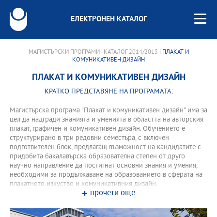
ЕЛЕКТРОНЕН КАТАЛОГ
МАГИСТЪРСКИ ПРОГРАМИ - КАТАЛОГ 2014/2015
| ПЛАКАТ И
КОМУНИКАТИВЕН ДИЗАЙН
ПЛАКАТ И КОМУНИКАТИВЕН ДИЗАЙН
КРАТКО ПРЕДСТАВЯНЕ НА ПРОГРАМАТА:
Магистърска програма "Плакат и комуникативен дизайн" има за
цел да надгради знанията и уменията в областта на авторския
плакат, графичен и комуникативен дизайн. Обучението е
структурирано в три редовни семестъра, с включен
подготвителен блок, предлагащ възможност на кандидатите с
придобита бакалавърска образователна степен от друго
научно направление да постигнат основни знания и умения,
необходими за продължаване на образованието в сферата на
плакатното изкуство и комуникативния дизайн.
прочети още
Програмата дава широк профил от знания и ориентири за
съвременните тенденции в плакатното изкуство и
комуникативния дизайн.