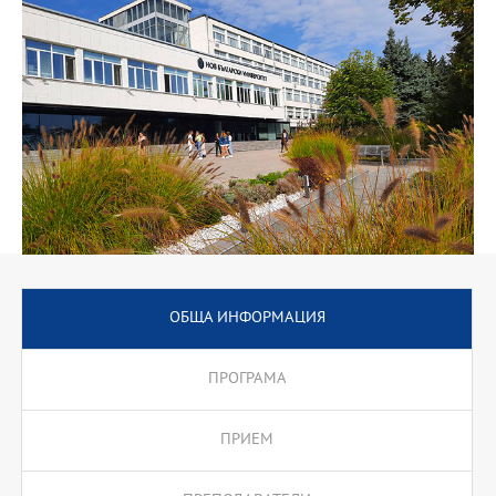
проекти.
Програмата има широка практическа насоченост и реално
повишава възможностите на магистрите за
висококвалифицирана заетост в България и Европа.
ОБЩА ИНФОРМАЦИЯ
ПРОГРАМА
ПРИЕМ