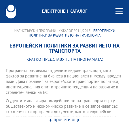
ЕЛЕКТРОНЕН КАТАЛОГ
МАГИСТЪРСКИ ПРОГРАМИ - КАТАЛОГ 2014/2015
| ЕВРОПЕЙСКИ
ПОЛИТИКИ ЗА РАЗВИТИЕТО НА ТРАНСПОРТА
ЕВРОПЕЙСКИ ПОЛИТИКИ ЗА РАЗВИТИЕТО НА
ТРАНСПОРТА
КРАТКО ПРЕДСТАВЯНЕ НА ПРОГРАМАТА:
Програмата разглежда отделните видове транспорт, като
фактор за развитие на бизнеса в национален и международен
план. Дава познания за европейските транспортни политики,
институционалния опит и трайните тенденции на развитие в
страните-членки на ЕС.
Студентите анализират въздействието на транспорта върху
общественото и икономическо развитие и се запознават със
стратегически програмни документи, както и европейски
примери за усвояване на структурни фондове. Моделите на
прочети още
публично частно партньорство са представени като
възможност за реализиране на големи инфраструктурни