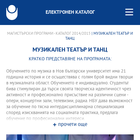
ЕЛЕКТРОНЕН КАТАЛОГ
МАГИСТЪРСКИ ПРОГРАМИ - КАТАЛОГ 2014/2015
| МУЗИКАЛЕН ТЕАТЪР И
ТАНЦ
МУЗИКАЛЕН ТЕАТЪР И ТАНЦ
КРАТКО ПРЕДСТАВЯНЕ НА ПРОГРАМАТА:
Обучението по музика в Нов български университет има 21
годишна история и се осъществява с голям брой видни творци
в музикалната област. Обучението е индивидуално. Студентът
бива стимулиран да търси своята творческа идентичност чрез
активност и професионално присъствие на различни сцени -
опери, концертни зали, телевизии, радиа. НБУ дава възможност
за обучение по тясна интердисциплинарна специализация
според изискванията на социалната практика, предлага
обучение по професионални интереси.
прочети още
Програмата предлага специализирано обучение в областите:
оперна режисура, съвременна хореография, българска народна
хореография и съвременен музикален театър.