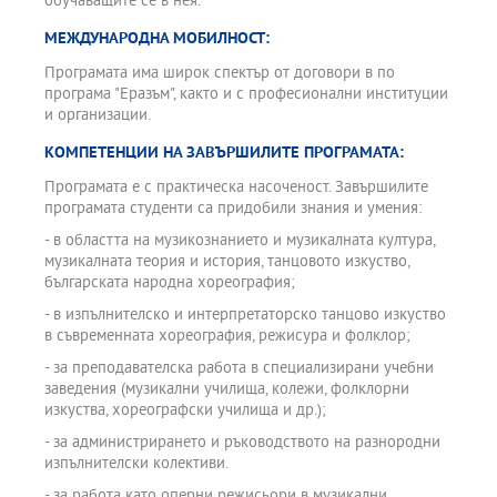
обучаващите се в нея.
МЕЖДУНАРОДНА МОБИЛНОСТ:
Програмата има широк спектър от договори в по
програма "Еразъм", както и с професионални институции
и организации.
КОМПЕТЕНЦИИ НА ЗАВЪРШИЛИТЕ ПРОГРАМАТА:
Програмата е с практическа насоченост. Завършилите
програмата студенти са придобили знания и умения:
- в областта на музикознанието и музикалната култура,
музикалната теория и история, танцовото изкуство,
българската народна хореография;
- в изпълнителско и интерпретаторско танцово изкуство
в съвременната хореография, режисура и фолклор;
- за преподавателска работа в специализирани учебни
заведения (музикални училища, колежи, фолклорни
изкуства, хореографски училища и др.);
- за администрирането и ръководството на разнородни
изпълнителски колективи.
- за работа като оперни режисьори в музикални