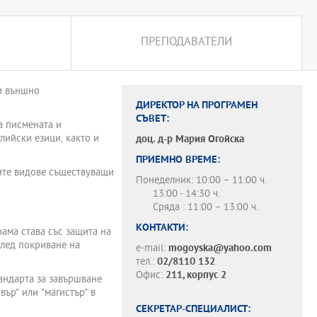
ПРЕПОДАВАТЕЛИ
 и външно
ДИРЕКТОР НА ПРОГРАМЕН
СЪВЕТ:
лийски езици, както и
доц. д-р
Мария Огойска
ПРИЕМНО ВРЕМЕ:
ните видове съществуващи
Понеделник: 10:00 – 11:00 ч.
13:00 - 14:30 ч.
Сряда : 11:00 – 13:00 ч.
КОНТАКТИ:
ама става със защита на
след покриване на
e-mail:
mogoyska@yahoo.com
тел.:
02/8110 132
Офис:
211, корпус 2
тандарта за завършване
ър" или "магистър" в
СЕКРЕТАР-СПЕЦИАЛИСТ: