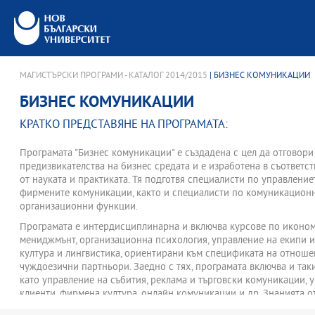
МАГИСТЪРСКИ ПРОГРАМИ - КАТАЛОГ 2014/2015
| БИЗНЕС КОМУНИКАЦИИ
БИЗНЕС КОМУНИКАЦИИ
КРАТКО ПРЕДСТАВЯНЕ НА ПРОГРАМАТА:
Програмата "Бизнес комуникации" е създадена с цел да отговор
предизвикателства на бизнес средата и е изработена в съответст
от науката и практиката. Тя подготвя специалисти по управлени
фирмените комуникации, както и специалисти по комуникацион
организационни функции.
Програмата е интердисциплинарна и включва курсове по икономи
мениджмънт, организационна психология, управление на екипи и 
култура и лингвистика, ориентирани към спецификата на отноше
чуждоезични партньори. Заедно с тях, програмата включва и так
като управление на събития, реклама и търговски комуникации, 
клиенти, фирмена култура, онлайн комуникации и др. Знанията от
необходими за успешното партньорство в сферата на бизнеса, к