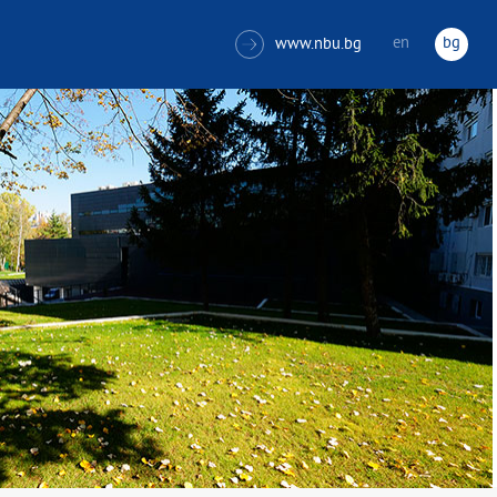
en
bg
www.nbu.bg
