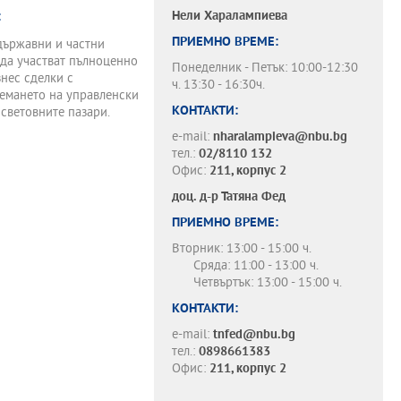
Нели Харалампиева
:
ПРИЕМНО ВРЕМЕ:
държавни и частни
 да участват пълноценно
Понеделник - Петък: 10:00-12:30
знес сделки с
ч. 13:30 - 16:30ч.
земането на управленски
КОНТАКТИ:
световните пазари.
e-mail:
nharalampieva@nbu.bg
тел.:
02/8110 132
Офис:
211, корпус 2
доц. д-р
Татяна Фед
ПРИЕМНО ВРЕМЕ:
Вторник: 13:00 - 15:00 ч.
Сряда: 11:00 - 13:00 ч.
Четвъртък: 13:00 - 15:00 ч.
КОНТАКТИ:
e-mail:
tnfed@nbu.bg
тел.:
0898661383
Офис:
211, корпус 2