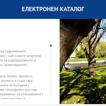
ЕЛЕКТРОНЕН КАТАЛОГ
и на съвременните
вие с най-новите резултати
ето на корпоративните и
но-ориентираните
ка, бизнес, финанси,
проекти, а също така
нията на България с
ива специфични курсове,
управление на отношенията с
 тези курсове са
акто и с публични