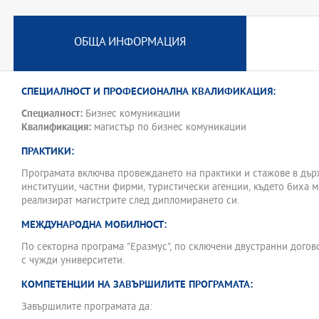
институции и НПО.
Акцентира се на комуникативните умения, които дават възможно
преговори, консултации и съвместни дейности, базирани на добр
ОБЩА ИНФОРМАЦИЯ
обществени, социални и икономически особености. Особено мяс
специализираната терминология.
Програмата предлага надграждащ семестър за кандидати с обр
СПЕЦИАЛНОСТ И ПРОФЕСИОНАЛНА КВАЛИФИКАЦИЯ:
степен "професионален бакалавър по..." в професионално направ
Специалност:
Бизнес комуникации
управление.
Квалификация:
магистър по бизнес комуникации
ПРАКТИКИ:
Програмата включва провеждането на практики и стажове в дъ
институции, частни фирми, туристически агенции, където биха м
реализират магистрите след дипломирането си.
МЕЖДУНАРОДНА МОБИЛНОСТ:
По секторна програма "Еразмус", по сключени двустранни догов
с чужди университети.
КОМПЕТЕНЦИИ НА ЗАВЪРШИЛИТЕ ПРОГРАМАТА:
Завършилите програмата да: