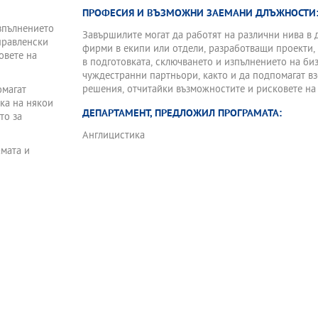
ПРОФЕСИЯ И ВЪЗМОЖНИ ЗАЕМАНИ ДЛЪЖНОСТИ
изпълнението
Завършилите могат да работят на различни нива в 
правленски
фирми в екипи или отдели, разработващи проекти,
овете на
в подготовката, сключването и изпълнението на би
чуждестранни партньори, както и да подпомагат в
решения, отчитайки възможностите и рисковете на 
омагат
ка на някои
ДЕПАРТАМЕНТ, ПРЕДЛОЖИЛ ПРОГРАМАТА:
то за
Англицистика
амата и