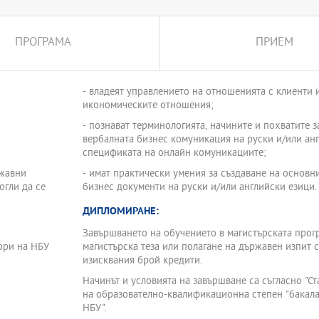
ст за водене на успешни
о познаване на културни,
ПРОГРАМА
ПРИЕМ
то се отделя на
азователно-квалификационна
- владеят управлението на отношенията с клиенти
ление 3.7. Адмиинстрация и
икономическите отношения;
- познават терминологията, начините и похватите за писмената и
вербалната бизнес комуникация на руски и/или анг
спецификата на онлайн комуникациите;
ржавни
- имат практически умения за създаване на основ
огли да се
бизнес документи на руски и/или английски езици.
ДИПЛОМИРАНЕ:
Завършването на обучението в магистърската прогр
ори на НБУ
магистърска теза или полагане на държавен изпит 
изисквания брой кредити.
Начинът и условията на завършване са съгласно "С
на образователно-квалификационна степен "бакалав
НБУ".