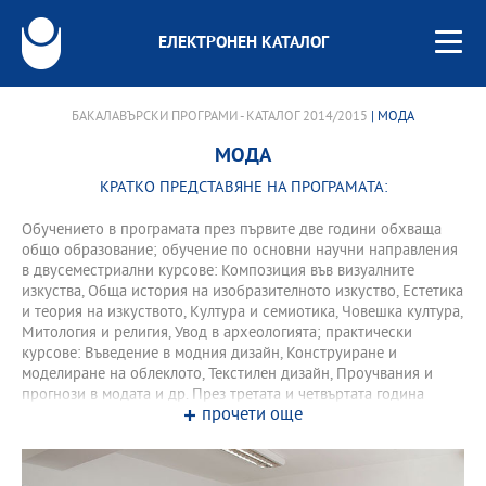
ЕЛЕКТРОНЕН КАТАЛОГ
БАКАЛАВЪРСКИ ПРОГРАМИ - КАТАЛОГ 2014/2015
| МОДА
МОДА
КРАТКО ПРЕДСТАВЯНЕ НА ПРОГРАМАТА:
Обучението в програмата през първите две години обхваща
общо образование; обучение по основни научни направления
в двусеместриални курсове: Композиция във визуалните
изкуства, Обща история на изобразителното изкуство, Естетика
и теория на изкуството, Култура и семиотика, Човешка култура,
Митология и религия, Увод в археологията; практически
курсове: Въведение в модния дизайн, Конструиране и
моделиране на облеклото, Текстилен дизайн, Проучвания и
прогнози в модата и др. През третата и четвъртата година
прочети още
обучението се организира в специализирани курсове към
програмата и извънаудиторни учебни форми, които включват
практики и стажове.