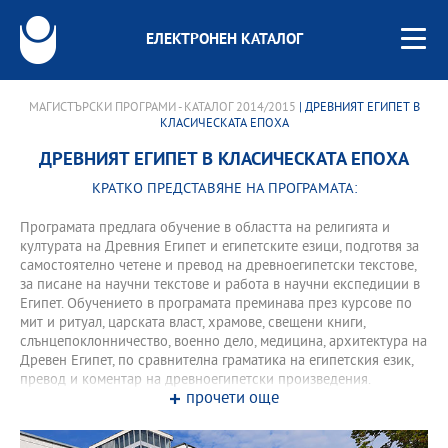
ЕЛЕКТРОНЕН КАТАЛОГ
МАГИСТЪРСКИ ПРОГРАМИ - КАТАЛОГ 2014/2015
| ДРЕВНИЯТ ЕГИПЕТ В
КЛАСИЧЕСКАТА ЕПОХА
ДРЕВНИЯТ ЕГИПЕТ В КЛАСИЧЕСКАТА ЕПОХА
КРАТКО ПРЕДСТАВЯНЕ НА ПРОГРАМАТА:
Програмата предлага обучение в областта на религията и
културата на Древния Египет и египетските езици, подготвя за
самостоятелно четене и превод на древноегипетски текстове,
за писане на научни текстове и работа в научни експедиции в
Египет. Обучението в програмата преминава през курсове по
мит и ритуал, царската власт, храмове, свещени книги,
слънцепоклонничество, военно дело, медицина, архитектура на
Древен Египет, по сравнителна граматика на египетския език,
превод и коментар на древноегипетски произведения.
прочети още
Извънаудиторните учебни форми включват практики, теренни
изследвания, семинари и курсови проекти.
Програмата предлага подготвителен модул за кандидати от