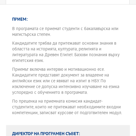
ПРИЕМ:
В програмата се приемат студенти с бакалавърска или
магистърска степен.
Кандидатите трябва да притежават основни знания в
областта на историята, културата, религията и
литературата на Древен Египет. Базови познания върху
египетския език.
Приемът включва интервю и мотивационно есе.
Кандидатите представят документ за владеене на
английски език или се явяват на изпит в НБУ. По
изключение се допуска интензивно изучаване на езика
успоредно с обучението в програмата.
По преценка на приемната комисия кандидат-
студентите, които не притежават необходимите входни
компетенции, записват курсове от подготвителен модул.
ДИРЕКТОР НА ПРОГРАМЕН СЪВЕТ: