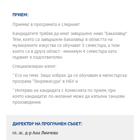
ПРИЕМ:
Приемът в програмата е следният:
Кандидатите трябва да имат завършено ниво "бакалавър".
Тези, което са завършили бакалавър в областта на
музикалните изкуства се обучават 3 семестъра, а тези
които са в друга област - минимум 4 семестъра като
първият е подготвителен.
Специализиран изпит:
" Есе на тема: Защо избрах да се обучавам в магистърска
програма "Тонрежисура" в НБУ и
" Интервю на кандидата с Комисията по прием, при
което кандидатът по-желание може да изпълни танцови
произведения.
ДИРЕКТОР НА ПРОГРАМЕН СЪВЕТ:
гл. ас. д-р
Ана Линчева