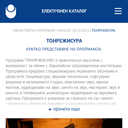
ЕЛЕКТРОНЕН КАТАЛОГ
МАГИСТЪРСКИ ПРОГРАМИ - КАТАЛОГ 2014/2015
| ТОНРЕЖИСУРА
ТОНРЕЖИСУРА
КРАТКО ПРЕДСТАВЯНЕ НА ПРОГРАМАТА:
Програма "ТОНРЕЖИСУРА" е практически насочена с
възможност за обмен с Европейски образователни институции.
Програмата предлага специализирано музикално обучение в
областите: тонрежисура, звукови технологии, софтуерни
решения в музикалното студио, електронен звук, звуков
монтаж, аудиодизайн на звук, синтез на звук, мастеринг, звук в
киното и телевизията, компютърно моделиране на звуковата
картина. Програмата е уникална за страната ни със своето
съвременно обучение, гъвкавост и индивидуален подход на
прочети още
преподаване. Програмата периодично се обновява.
Изискванията от професионалните организации, които ползват
кадрите, са допълнителен стимул за непрекъснатото въведение
на новите технологии и връзката с научните открития в