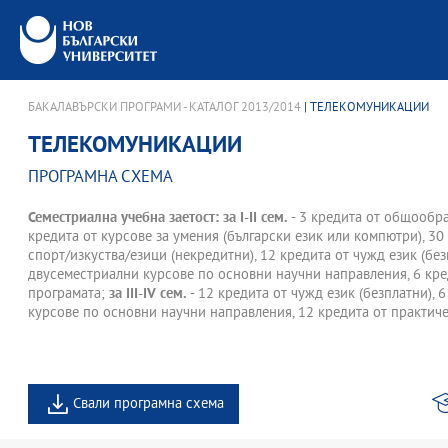
БАКАЛАВЪРСКИ ПРОГРАМИ - КАТАЛОГ 2013/2014
| ТЕЛЕКОМУНИКАЦИИ
ТЕЛЕКОМУНИКАЦИИ
ПРОГРАМНА СХЕМА
Семестриална учебна заетост: за І-II сем.
- 3 кредита от общообра
кредита от курсове за умения (български език или компютри), 30
спорт/изкуства/езици (некредитни), 12 кредита от чужд език (без
двусеместриални курсове по основни научни направления, 6 кре
програмата;
за III-IV сем.
- 12 кредита от чужд език (безплатни), 
курсове по основни научни направления, 12 кредита от практиче
Свали програмна схема