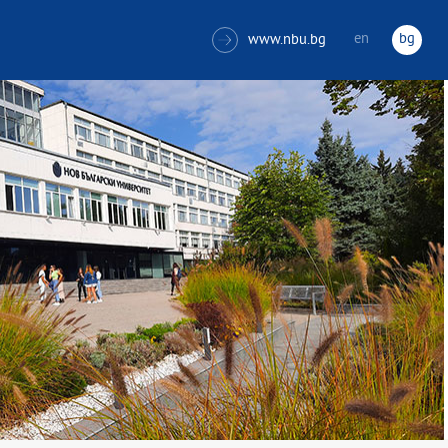
en
bg
www.nbu.bg
