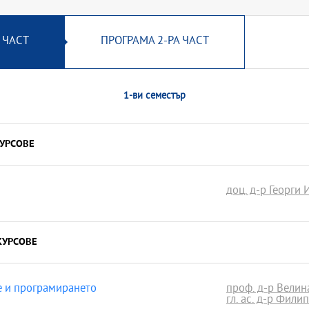
 ЧАСТ
ПРОГРАМА 2-РА ЧАСТ
1-ви семестър
УРСОВЕ
доц. д-р Георги 
КУРСОВЕ
е и програмирането
проф. д-р Велин
гл. ас. д-р Фили