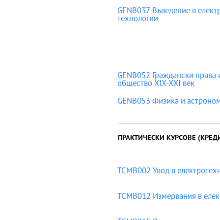
GENB037 Въведение в елект
технологии
GENB052 Граждански права и
общество XIX-XXI век
GENB053 Физика и астроно
ПРАКТИЧЕСКИ КУРСОВЕ (КРЕД
TCMB002 Увод в електротех
TCMB012 Измервания в елек