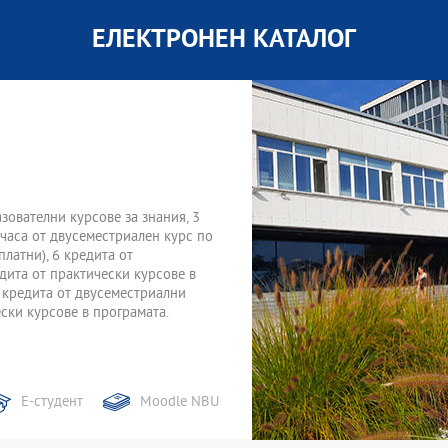
ЕЛЕКТРОНЕН КАТАЛОГ
зователни курсове за знания, 3
 часа от двусеместриален курс по
платни), 6 кредита от
дита от практически курсове в
6 кредита от двусеместриални
ски курсове в програмата.
Е-студент
Moodle NBU