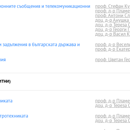
ронните съобщения и телекомуникационни
проф. Стефан Ку
проф. д-р Пламе
проф. Антони С
доц. д-р Анушка
доц. д-р Тереза
доц. д-р Георги 
доц. д-р Васил 
 задължения в българската държава и
проф. д-р Весе
проф. д-р Екат
мия
проф. Цветан Гео
ИТНИ)
никата
проф. д-р Пламе
доц. д-р Тереза
тротехниката
проф. д-р Пламе
доц. д-р Тереза